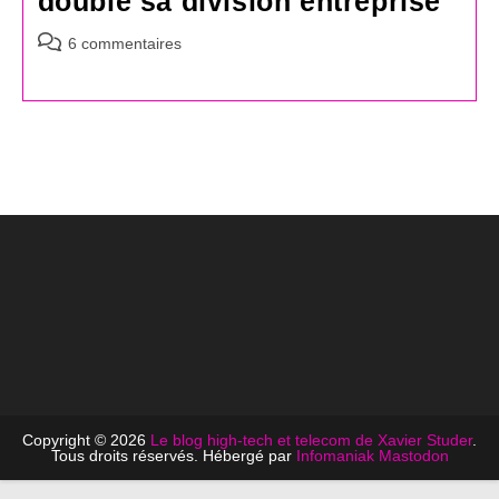
double sa division entreprise
Commentaires
6 commentaires
de
la
publication :
Copyright © 2026
Le blog high-tech et telecom de Xavier Studer
.
Tous droits réservés. Hébergé par
Infomaniak
Mastodon