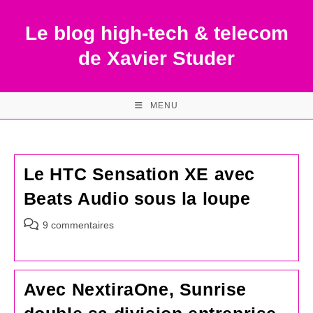
Skip
to
Le blog high-tech & telecom
content
de Xavier Studer
MENU
Le HTC Sensation XE avec
Beats Audio sous la loupe
Commentaires
9 commentaires
de
la
publication :
Avec NextiraOne, Sunrise