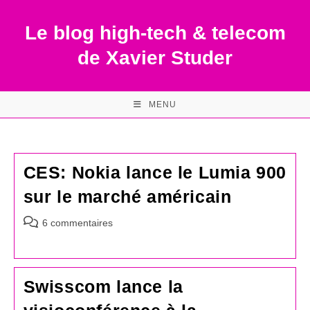
Skip
to
Le blog high-tech & telecom
content
de Xavier Studer
MENU
CES: Nokia lance le Lumia 900
sur le marché américain
Commentaires
6 commentaires
de
la
publication :
Swisscom lance la