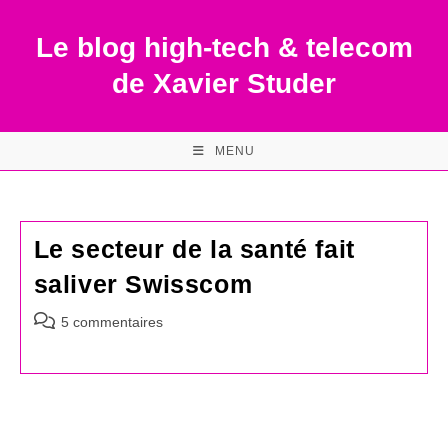
Skip
to
Le blog high-tech & telecom
content
de Xavier Studer
MENU
Le secteur de la santé fait
saliver Swisscom
Commentaires
5 commentaires
de
la
publication :