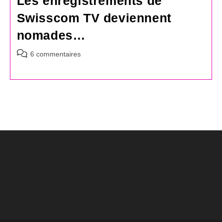
Les enregistrements de
Swisscom TV deviennent
nomades…
Commentaires
6 commentaires
de
la
publication :