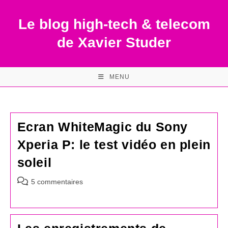
Skip
to
Le blog high-tech & telecom
content
de Xavier Studer
MENU
Ecran WhiteMagic du Sony
Xperia P: le test vidéo en plein
soleil
Commentaires
5 commentaires
de
la
publication :