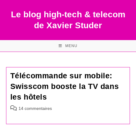
Skip
to
Le blog high-tech & telecom
content
de Xavier Studer
MENU
Télécommande sur mobile:
Swisscom booste la TV dans
les hôtels
Commentaires
14 commentaires
de
la
publication :