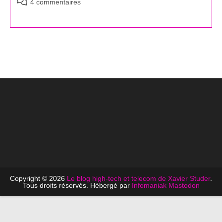
Commentaires
4 commentaires
de
la
publication :
Copyright © 2026
Le blog high-tech et telecom de Xavier Studer
.
Tous droits réservés. Hébergé par
Infomaniak
Mastodon