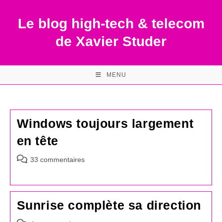
Skip
to
Le blog high-tech & telecom
content
de Xavier Studer
MENU
Windows toujours largement
en tête
Commentaires
33 commentaires
de
la
publication :
Sunrise complète sa direction