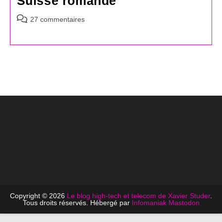
Suisse romande
Commentaires
27 commentaires
de
la
publication :
Copyright © 2026
Le blog high-tech et telecom de Xavier Studer
.
Tous droits réservés. Hébergé par
Infomaniak
Mastodon