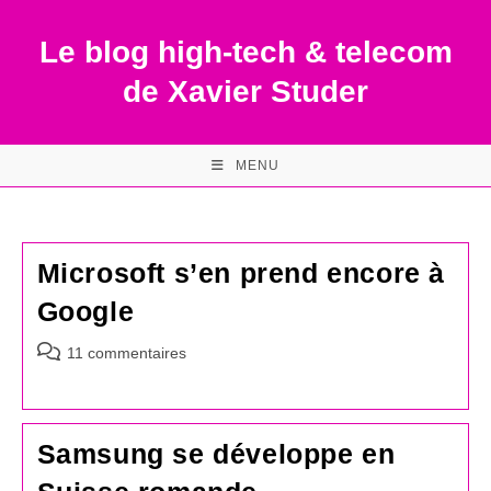
Skip
to
Le blog high-tech & telecom
content
de Xavier Studer
MENU
Microsoft s’en prend encore à
Google
Commentaires
11 commentaires
de
la
publication :
Samsung se développe en