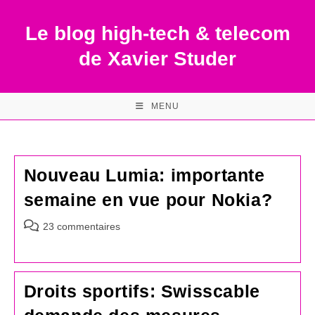
Skip
to
Le blog high-tech & telecom
content
de Xavier Studer
MENU
Nouveau Lumia: importante
semaine en vue pour Nokia?
Commentaires
23 commentaires
de
la
publication :
Droits sportifs: Swisscable