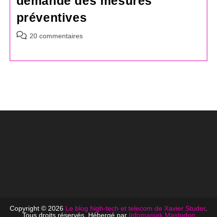
demande des mesures
préventives
Commentaires
20 commentaires
de
la
publication :
Copyright © 2026
Le blog high-tech et telecom de Xavier Studer
.
Tous droits réservés. Hébergé par
Infomaniak
Mastodon