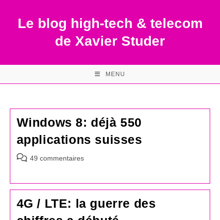
Skip
to
Le blog high-tech & telecom
content
de Xavier Studer
MENU
Windows 8: déjà 550
applications suisses
Commentaires
49 commentaires
de
la
publication :
4G / LTE: la guerre des