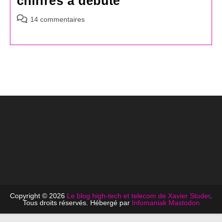
chiffres a débuté
Commentaires
14 commentaires
de
la
publication :
Copyright © 2026
Le blog high-tech et telecom de Xavier Studer
.
Tous droits réservés. Hébergé par
Infomaniak
Mastodon