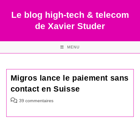
Skip
to
Le blog high-tech & telecom
content
de Xavier Studer
MENU
Migros lance le paiement sans
contact en Suisse
Commentaires
39 commentaires
de
la
publication :