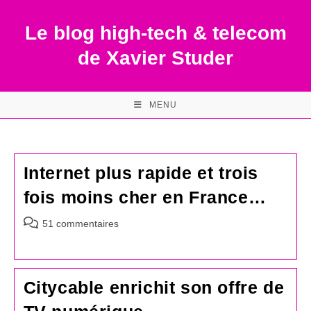
Skip
to
Le blog high-tech & telecom
content
de Xavier Studer
MENU
Internet plus rapide et trois
fois moins cher en France…
Commentaires
51 commentaires
de
la
publication :
Citycable enrichit son offre de