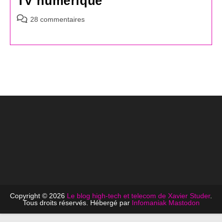
TV numérique
Commentaires
28 commentaires
de
la
publication :
Copyright © 2026
Le blog high-tech et telecom de Xavier Studer
.
Tous droits réservés. Hébergé par
Infomaniak
Mastodon