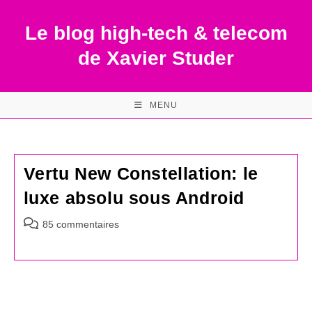
Skip
to
Le blog high-tech & telecom
content
de Xavier Studer
MENU
Vertu New Constellation: le
luxe absolu sous Android
Commentaires
85 commentaires
de
la
publication :