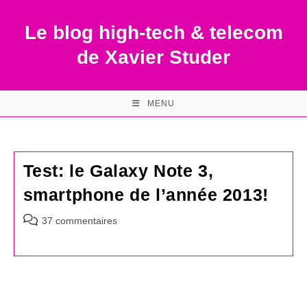
Skip
to
Le blog high-tech & telecom
content
de Xavier Studer
MENU
Test: le Galaxy Note 3,
smartphone de l’année 2013!
Commentaires
37 commentaires
de
la
publication :