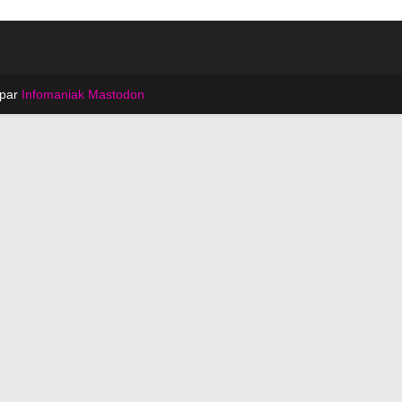
 par
Infomaniak
Mastodon