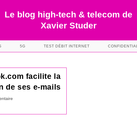
Le blog high-tech & telecom de
Xavier Studer
S
5G
TEST DÉBIT INTERNET
CONFIDENTIA
k.com facilite la
n de ses e-mails
es
ntaire