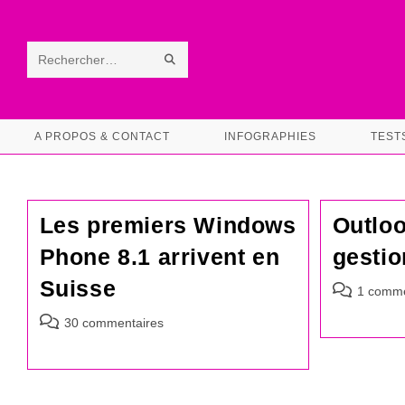
Skip
to
content
ENVOYER
Rechercher
LA
sur
RECHERCHE
ce
A PROPOS & CONTACT
INFOGRAPHIES
TEST
site
Les premiers Windows
Outloo
Phone 8.1 arrivent en
gestio
Suisse
Commentair
1 comme
de
Commentaires
30 commentaires
la
de
publication :
la
publication :