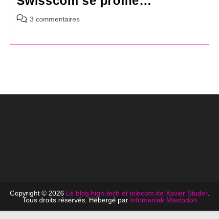
Swisscom se profile…
Commentaires
3 commentaires
de
la
publication :
Copyright © 2026
Le blog high-tech et telecom de Xavier Studer
.
Tous droits réservés. Hébergé par
Infomaniak
Mastodon