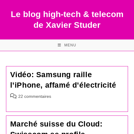
Skip
to
Le blog high-tech & telecom
content
de Xavier Studer
MENU
Vidéo: Samsung raille
l’iPhone, affamé d’électricité
Commentaires
22 commentaires
de
la
publication :
Marché suisse du Cloud: