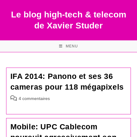
Skip
to
Le blog high-tech & telecom
content
de Xavier Studer
MENU
IFA 2014: Panono et ses 36
cameras pour 118 mégapixels
Commentaires
4 commentaires
de
la
publication :
Mobile: UPC Cablecom