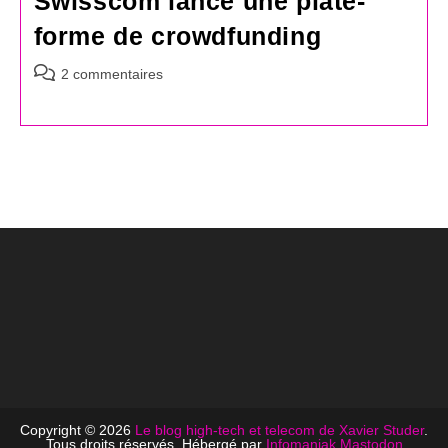
Swisscom lance une plate-
forme de crowdfunding
Commentaires
2 commentaires
de
la
publication :
Copyright © 2026
Le blog high-tech et telecom de Xavier Studer
.
Tous droits réservés. Hébergé par
Infomaniak
Mastodon