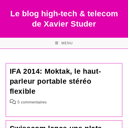
Skip
to
Le blog high-tech & telecom
content
de Xavier Studer
MENU
IFA 2014: Moktak, le haut-
parleur portable stéréo
flexible
Commentaires
5 commentaires
de
la
publication :