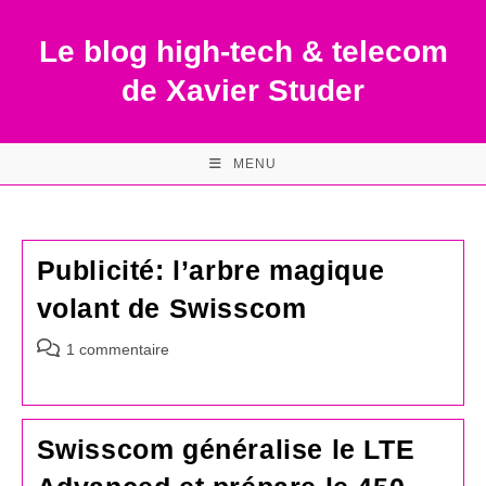
Skip
to
Le blog high-tech & telecom
content
de Xavier Studer
MENU
Publicité: l’arbre magique
volant de Swisscom
Commentaires
1 commentaire
de
la
publication :
Swisscom généralise le LTE