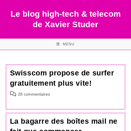
Skip
to
Le blog high-tech & telecom
content
de Xavier Studer
MENU
Swisscom propose de surfer
gratuitement plus vite!
Commentaires
28 commentaires
de
la
publication :
La bagarre des boîtes mail ne