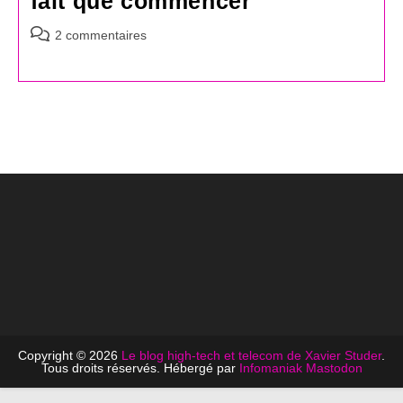
fait que commencer
Commentaires
2 commentaires
de
la
publication :
Copyright © 2026
Le blog high-tech et telecom de Xavier Studer
.
Tous droits réservés. Hébergé par
Infomaniak
Mastodon