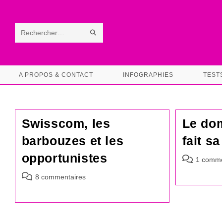
Skip
to
content
ENVOYER
Rechercher
LA
sur
RECHERCHE
ce
A PROPOS & CONTACT
INFOGRAPHIES
TEST
site
Swisscom, les
Le dom
barbouzes et les
fait s
opportunistes
Commentair
1 comme
de
Commentaires
8 commentaires
la
de
publication :
la
publication :