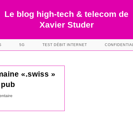
Le blog high-tech & telecom de
Xavier Studer
S
5G
TEST DÉBIT INTERNET
CONFIDENTIA
aine «.swiss »
a pub
es
ntaire