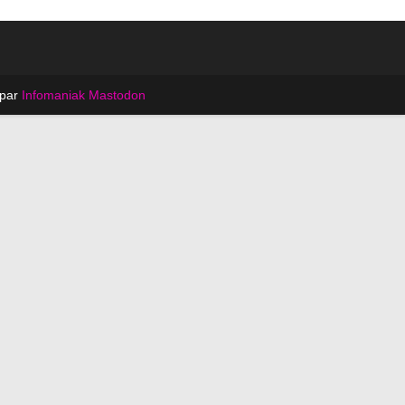
 par
Infomaniak
Mastodon