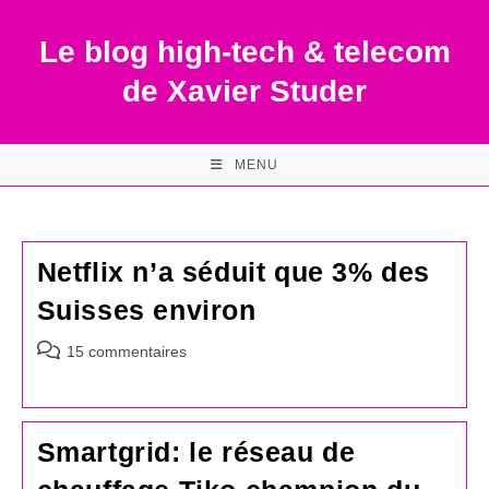
Skip
to
Le blog high-tech & telecom
content
de Xavier Studer
MENU
Netflix n’a séduit que 3% des
Suisses environ
Commentaires
15 commentaires
de
la
publication :
Smartgrid: le réseau de