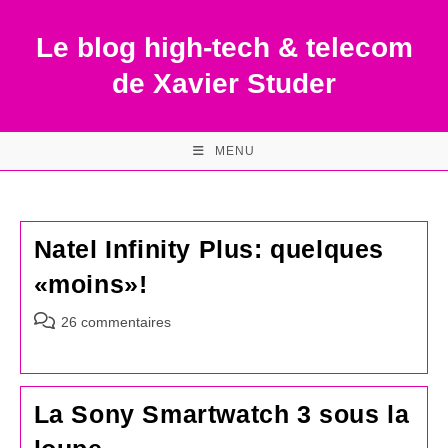
Skip
to
Le blog high-tech & telecom
content
de Xavier Studer
MENU
Natel Infinity Plus: quelques
«moins»!
Commentaires
26 commentaires
de
la
publication :
La Sony Smartwatch 3 sous la