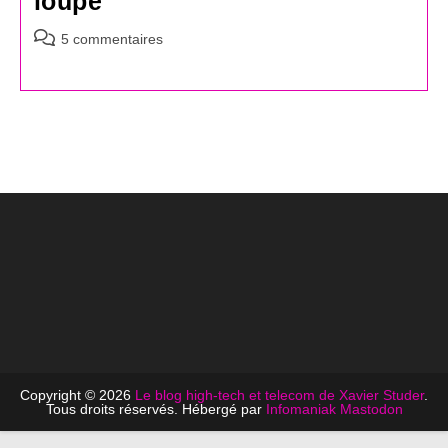
loupe
Commentaires
5 commentaires
de
la
publication :
Copyright © 2026
Le blog high-tech et telecom de Xavier Studer
.
Tous droits réservés. Hébergé par
Infomaniak
Mastodon