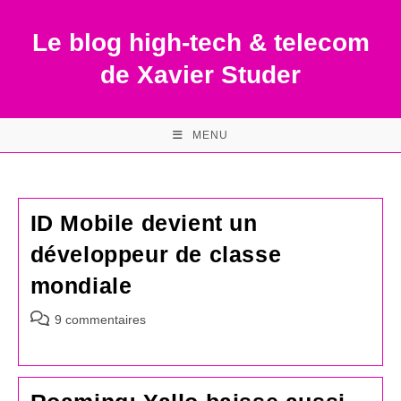
Skip
to
Le blog high-tech & telecom
content
de Xavier Studer
MENU
ID Mobile devient un
développeur de classe
mondiale
Commentaires
9 commentaires
de
la
publication :