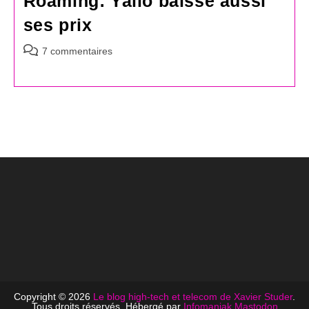
Roaming: Yallo baisse aussi
ses prix
Commentaires
7 commentaires
de
la
publication :
Copyright © 2026
Le blog high-tech et telecom de Xavier Studer
.
Tous droits réservés. Hébergé par
Infomaniak
Mastodon