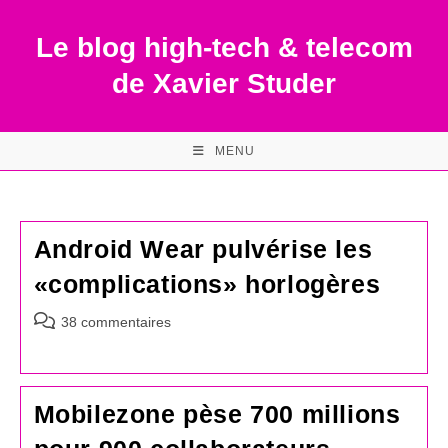
Skip
to
Le blog high-tech & telecom
content
de Xavier Studer
MENU
Android Wear pulvérise les
«complications» horlogères
Commentaires
38 commentaires
de
la
publication :
Mobilezone pèse 700 millions