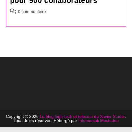
pour 900 collaborateurs
Commentaires
0 commentaire
de
la
publication :
Copyright © 2026
Le blog high-tech et telecom de Xavier Studer
.
Tous droits réservés. Hébergé par
Infomaniak
Mastodon