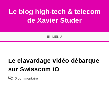
Skip
to
Le blog high-tech & telecom
content
de Xavier Studer
MENU
Le clavardage vidéo débarque
sur Swisscom iO
Commentaires
0 commentaire
de
la
publication :