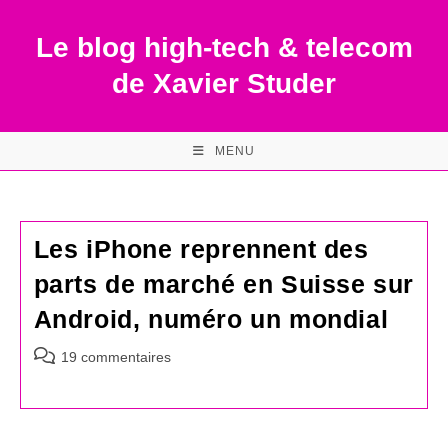
Skip
to
Le blog high-tech & telecom
content
de Xavier Studer
MENU
Les iPhone reprennent des
parts de marché en Suisse sur
Android, numéro un mondial
Commentaires
19 commentaires
de
la
publication :