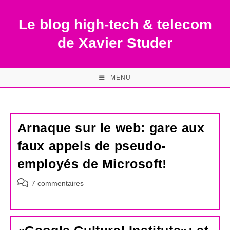
Skip
to
Le blog high-tech & telecom
content
de Xavier Studer
MENU
Arnaque sur le web: gare aux
faux appels de pseudo-
employés de Microsoft!
Commentaires
7 commentaires
de
la
publication :