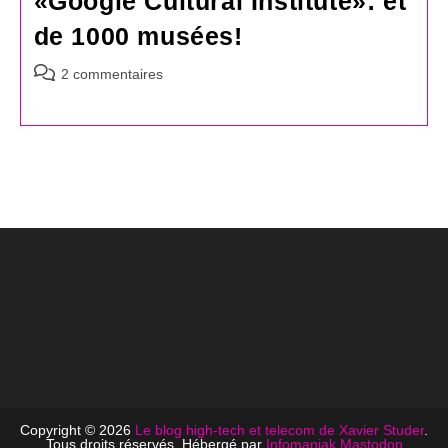
«Google Cultural Institute»: et
de 1000 musées!
Commentaires
2 commentaires
de
la
publication :
Copyright © 2026
Le blog high-tech et telecom de Xavier Studer
.
Tous droits réservés. Hébergé par
Infomaniak
Mastodon