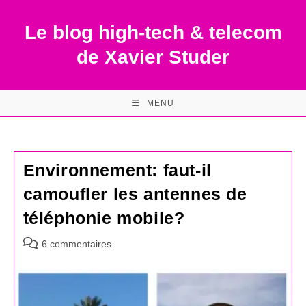
Skip
to
Le blog high-tech & telecom
content
de Xavier Studer
MENU
Environnement: faut-il
camoufler les antennes de
téléphonie mobile?
Commentaires
6 commentaires
de
la
publication :