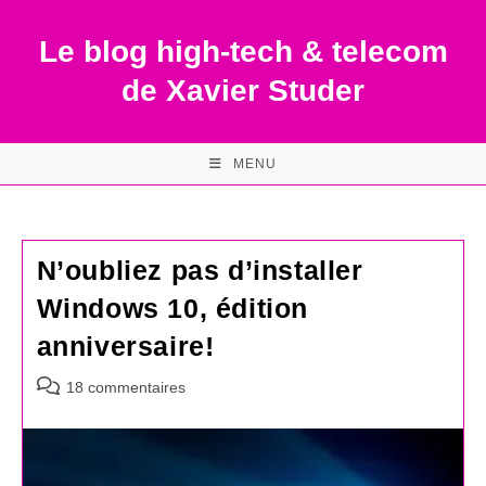
Skip
to
Le blog high-tech & telecom
content
de Xavier Studer
MENU
N’oubliez pas d’installer
Windows 10, édition
anniversaire!
Commentaires
18 commentaires
de
la
publication :