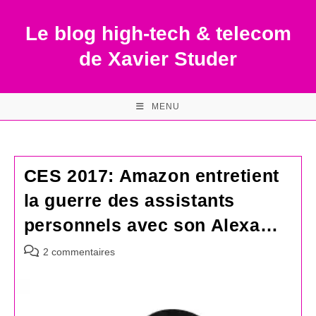
Skip
to
Le blog high-tech & telecom
content
de Xavier Studer
MENU
CES 2017: Amazon entretient
la guerre des assistants
personnels avec son Alexa…
Commentaires
2 commentaires
de
la
publication :