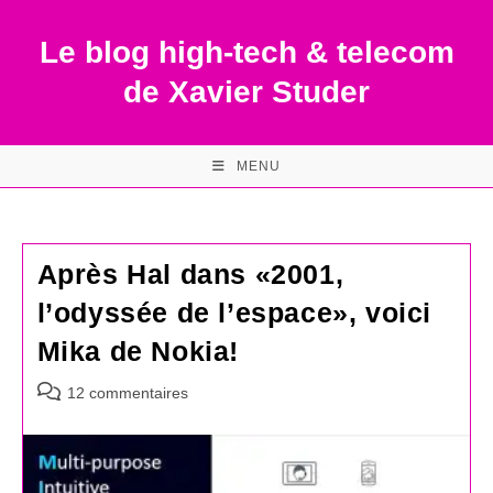
Skip
to
Le blog high-tech & telecom
content
de Xavier Studer
MENU
Après Hal dans «2001,
l’odyssée de l’espace», voici
Mika de Nokia!
Commentaires
12 commentaires
de
la
publication :