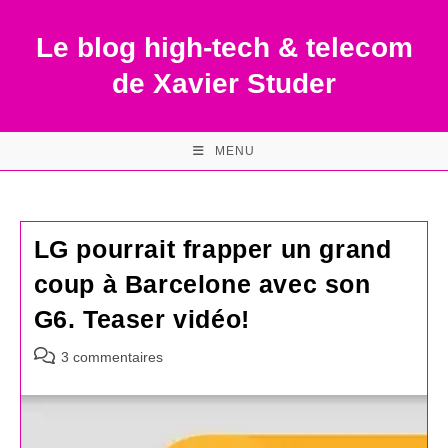
Skip
to
Le blog high-tech & telecom
content
de Xavier Studer
MENU
LG pourrait frapper un grand
coup à Barcelone avec son
G6. Teaser vidéo!
Commentaires
3 commentaires
de
la
publication :