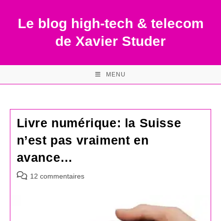
Skip
to
Le blog high-tech & telecom
content
de Xavier Studer
MENU
Livre numérique: la Suisse
n’est pas vraiment en
avance…
Commentaires
12 commentaires
de
la
publication :