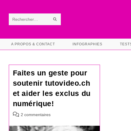
Skip
to
content
ENVOYER
Rechercher
LA
sur
RECHERCHE
ce
A PROPOS & CONTACT
INFOGRAPHIES
TEST
site
Faites un geste pour
soutenir tutovideo.ch
et aider les exclus du
numérique!
Commentaires
2 commentaires
de
la