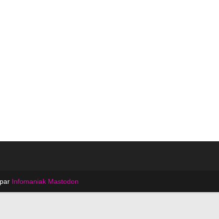
 par
Infomaniak
Mastodon