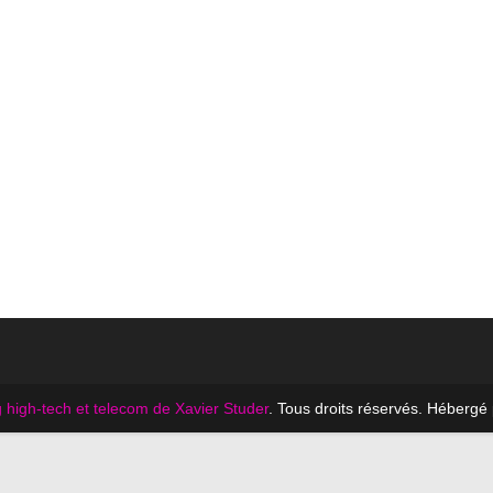
 high-tech et telecom de Xavier Studer
. Tous droits réservés. Hébergé