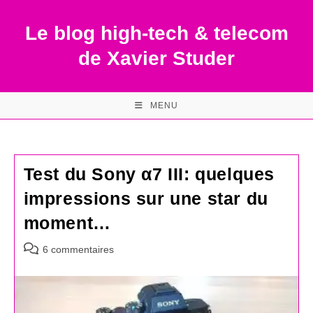
Skip
to
Le blog high-tech & telecom
content
de Xavier Studer
MENU
Test du Sony α7 III: quelques
impressions sur une star du
moment…
Commentaires
6 commentaires
de
la
publication :