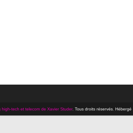
 high-tech et telecom de Xavier Studer
. Tous droits réservés. Hébergé