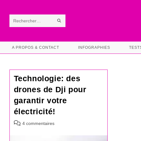
Skip
to
content
ENVOYER
Rechercher
LA
sur
RECHERCHE
ce
A PROPOS & CONTACT
INFOGRAPHIES
TEST
site
Technologie: des
drones de Dji pour
garantir votre
électricité!
Commentaires
4 commentaires
de
la