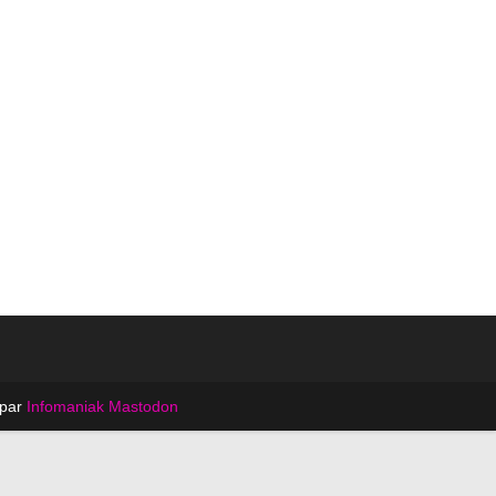
 par
Infomaniak
Mastodon