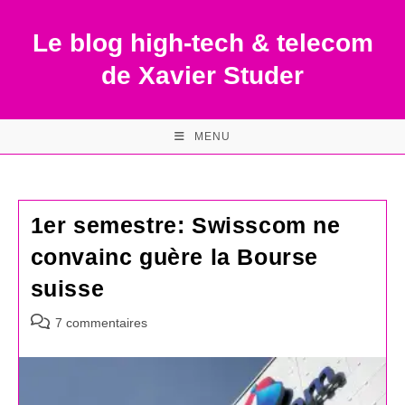
Skip
to
Le blog high-tech & telecom
content
de Xavier Studer
MENU
1er semestre: Swisscom ne
convainc guère la Bourse
suisse
Commentaires
7 commentaires
de
la
publication :