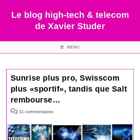
Skip
to
Le blog high-tech & telecom
content
de Xavier Studer
MENU
Sunrise plus pro, Swisscom
plus «sportif», tandis que Salt
rembourse…
Commentaires
11 commentaires
de
la
publication :