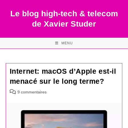
Skip
to
Le blog high-tech & telecom
content
de Xavier Studer
MENU
Internet: macOS d’Apple est-il
menacé sur le long terme?
Commentaires
9 commentaires
de
la
publication :