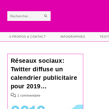
Skip
to
content
ENVOYER
Rechercher
LA
sur
RECHERCHE
ce
A PROPOS & CONTACT
INFOGRAPHIES
TEST
site
Réseaux sociaux:
Twitter diffuse un
calendrier publicitaire
pour 2019…
Commentaires
1 commentaire
de
la