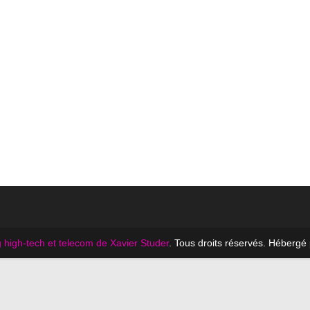
 high-tech et telecom de Xavier Studer
. Tous droits réservés. Hébergé