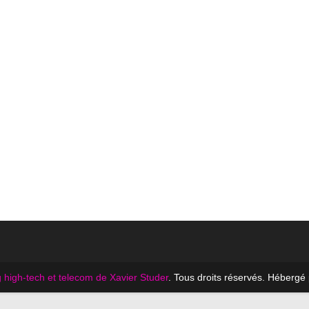
 high-tech et telecom de Xavier Studer
. Tous droits réservés. Hébergé