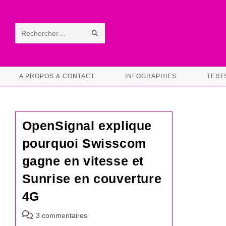
Skip
to
content
ENVOYER
Rechercher
LA
sur
RECHERCHE
ce
A PROPOS & CONTACT
INFOGRAPHIES
TEST
site
OpenSignal explique
pourquoi Swisscom
gagne en vitesse et
Sunrise en couverture
4G
Commentaires
3 commentaires
de