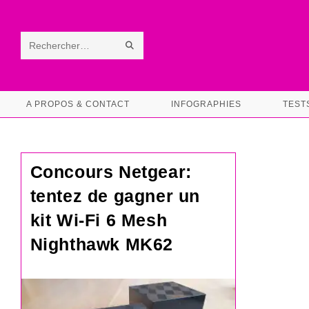
Skip
to
content
ENVOYER
Rechercher
LA
sur
RECHERCHE
ce
A PROPOS & CONTACT
INFOGRAPHIES
TEST
site
Concours Netgear:
tentez de gagner un
kit Wi-Fi 6 Mesh
Nighthawk MK62