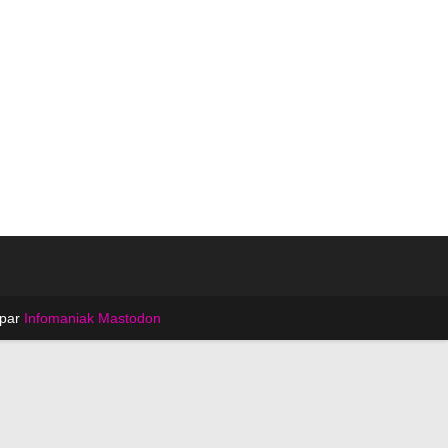
 par
Infomaniak
Mastodon