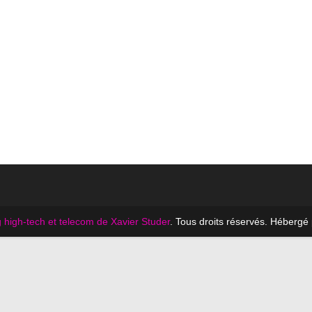
 high-tech et telecom de Xavier Studer
. Tous droits réservés. Hébergé