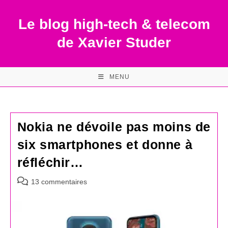
Skip
to
Le blog high-tech & telecom
content
de Xavier Studer
MENU
Nokia ne dévoile pas moins de
six smartphones et donne à
réfléchir…
Commentaires
13 commentaires
de
la
publication :