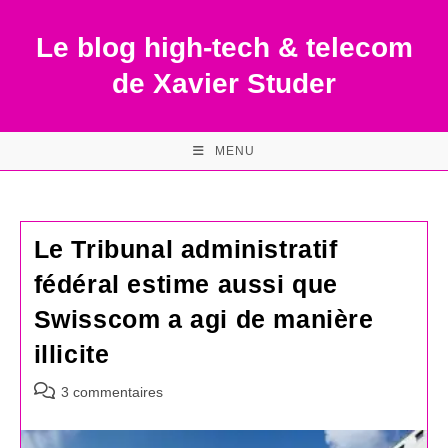
Skip
to
Le blog high-tech & telecom
content
de Xavier Studer
MENU
Le Tribunal administratif
fédéral estime aussi que
Swisscom a agi de manière
illicite
Commentaires
3 commentaires
de
la