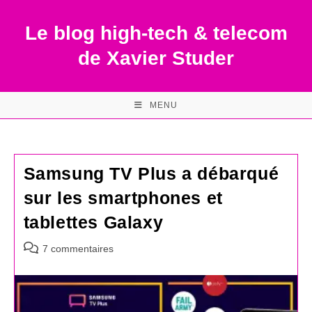
Skip
to
Le blog high-tech & telecom
content
de Xavier Studer
MENU
Samsung TV Plus a débarqué
sur les smartphones et
tablettes Galaxy
Commentaires
7 commentaires
de
la
publication :