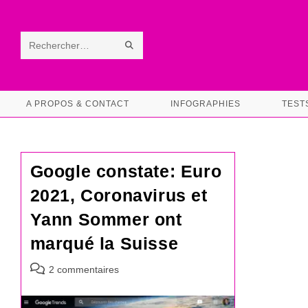
Skip
to
content
ENVOYER
Rechercher
LA
sur
RECHERCHE
ce
A PROPOS & CONTACT
INFOGRAPHIES
TEST
site
Google constate: Euro
2021, Coronavirus et
Yann Sommer ont
marqué la Suisse
Commentaires
2 commentaires
de
la