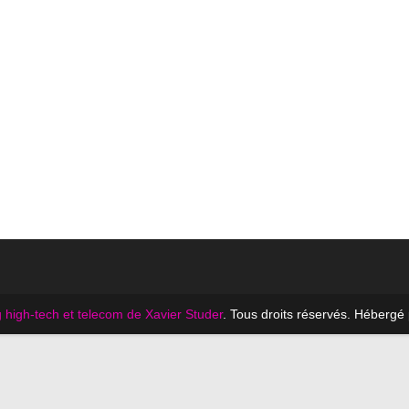
 high-tech et telecom de Xavier Studer
. Tous droits réservés. Hébergé