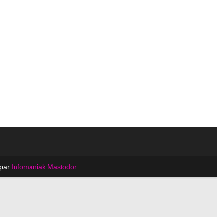
 par
Infomaniak
Mastodon