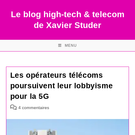
Skip
to
Le blog high-tech & telecom
content
de Xavier Studer
MENU
Les opérateurs télécoms
poursuivent leur lobbyisme
pour la 5G
Commentaires
4 commentaires
de
la
publication :