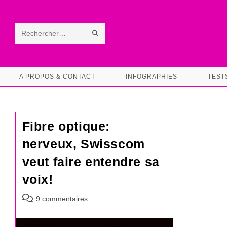
Skip
to
content
ENVOYER
Rechercher
LA
sur
RECHERCHE
ce
A PROPOS & CONTACT
INFOGRAPHIES
TEST
site
Fibre optique:
nerveux, Swisscom
veut faire entendre sa
voix!
Commentaires
9 commentaires
de
la