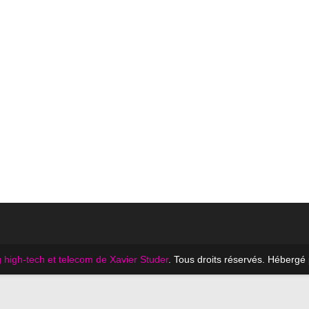
 high-tech et telecom de Xavier Studer
. Tous droits réservés. Hébergé