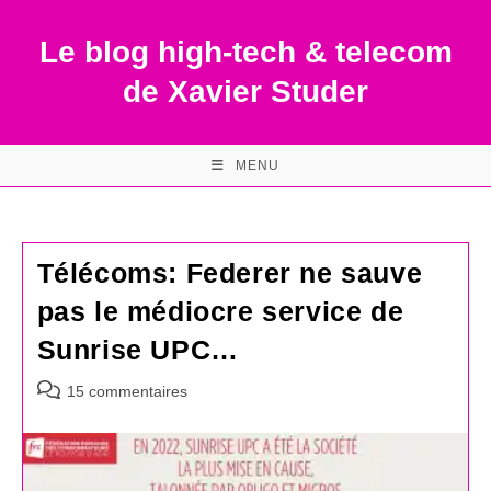
Skip
to
Le blog high-tech & telecom
content
de Xavier Studer
MENU
Télécoms: Federer ne sauve
pas le médiocre service de
Sunrise UPC…
Commentaires
15 commentaires
de
la
publication :