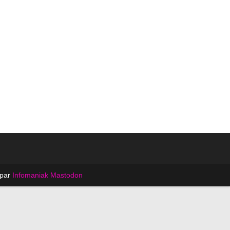
 par
Infomaniak
Mastodon