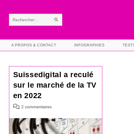
Skip
to
content
ENVOYER
Rechercher
LA
sur
RECHERCHE
ce
A PROPOS & CONTACT
INFOGRAPHIES
TEST
site
Suissedigital a reculé
sur le marché de la TV
en 2022
Commentaires
2 commentaires
de
la
publication :