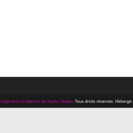
 high-tech et telecom de Xavier Studer
. Tous droits réservés. Hébergé